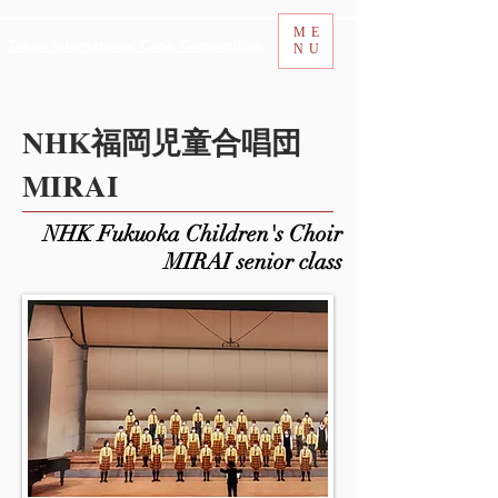
ME
Tokyo International Choir Competition
NU
NHK福岡児童合唱団
MIRAI
NHK Fukuoka Children's Choir
MIRAI senior class