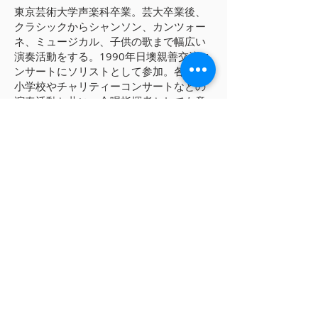
東京芸術大学声楽科卒業。芸大卒業後、
クラシックからシャンソン、カンツォー
ネ、ミュージカル、子供の歌まで幅広い
演奏活動をする。1990年日墺親善交流コ
ンサートにソリストとして参加。各地の
小学校やチャリティーコンサートなどの
演奏活動と共に、合唱指揮者としても意
欲的に活動。全日本お母さんコーラス大
会にてひまわり賞、ジュニアコーラスフ
ェスティバルでは講師賞に導く。
現在福岡にて多くの合唱団の指揮者と
しても活動中。