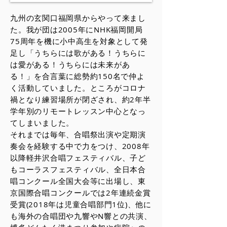
九州の玄関口福岡県からやって来まし
た。我が団は2005年にNHK福岡開局
75周年を機に小中高生を対象として発
足し「うちらには歌がある！うちらに
は愛がある！うちらには未来があ
る！」を合言葉に総勢約150名で仲よ
く活動していました。ところがコロナ
禍となり練習場所が閉ざされ、約2年半
学年別のリモートレッスン中心となっ
てしまいました。
それまでは毎年、合唱祭出演や定期演
奏会を経験する中で力をつけ、2008年
以降軽井沢合唱フェスティバル、子ど
もコーラスフェスティバル、全日本合
唱コンクール全国大会等に出場し、東
京国際合唱コンクールでは2年連続金賞
受賞(2018年は児童合唱部門1位)、他に
も海外の合唱団や九響やN響との共演、