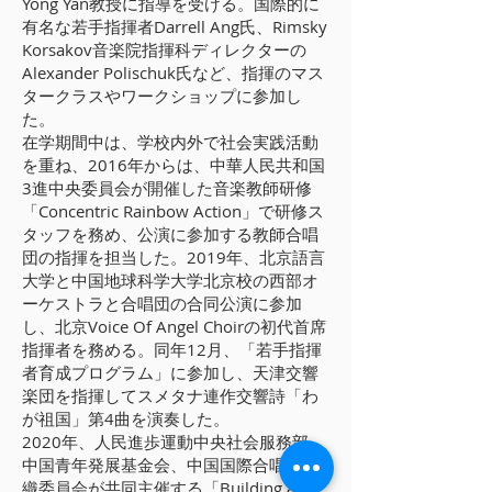
Yong Yan教授に指導を受ける。国際的に
有名な若手指揮者Darrell Ang氏、Rimsky
Korsakov音楽院指揮科ディレクターの
Alexander Polischuk氏など、指揮のマス
タークラスやワークショップに参加し
た。
在学期間中は、学校内外で社会実践活動
を重ね、2016年からは、中華人民共和国
3進中央委員会が開催した音楽教師研修
「Concentric Rainbow Action」で研修ス
タッフを務め、公演に参加する教師合唱
団の指揮を担当した。2019年、北京語言
大学と中国地球科学大学北京校の西部オ
ーケストラと合唱団の合同公演に参加
し、北京Voice Of Angel Choirの初代首席
指揮者を務める。同年12月、「若手指揮
者育成プログラム」に参加し、天津交響
楽団を指揮してスメタナ連作交響詩「わ
が祖国」第4曲を演奏した。
2020年、人民進歩運動中央社会服務部、
中国青年発展基金会、中国国際合唱祭組
織委員会が共同主催する「Building a