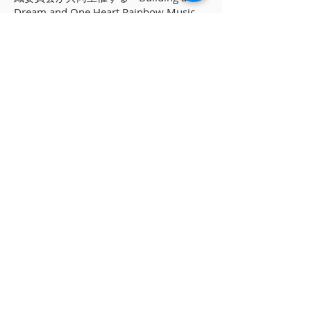
Dream and One Heart Rainbow Music
Teachers' Thousand Talents Program」
プロジェクトに参加し、教師、指揮者を
務める。
【主催】
一般社団法人 東京国際合唱機構