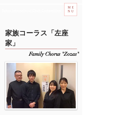
ME
Tokyo International Choir Competition
NU
家族コーラス「左座
家」
Family Chorus "Zozas"