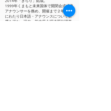
2014年「きらり」結成。
1999年くまもと未来国体で開閉会式式典
アナウンサーを務め、開催まで２年以上
にわたり日本語・アナウンスについて研
鑽を積む。現在、熊本県合唱連盟副理事
長、甲佐グリーンハーモニー、熊本県庁
合唱団、きらり指揮者、家族コーラス
「左座家」主宰、熊本県文化懇話会会員
（洋楽）。