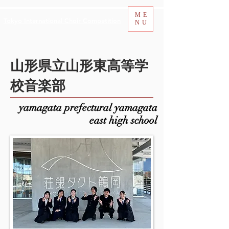
ME
Tokyo International Choir Competition
NU
山形県立山形東高等学
校音楽部
yamagata prefectural yamagata
east high school