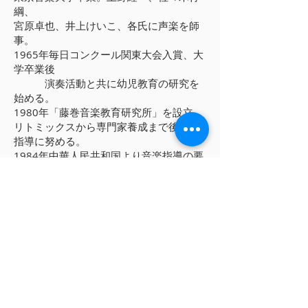
綱、
宮原卓也、井上けいこ、各氏に声楽を師
事。
1965年毎日コンクール関東大会入賞、大
学卒業後
演奏活動と共に幼児教育の研究を
始める。
1980年「藤巻音楽教育研究所」を設立。
リトミックスから専門家養成まで後進の
指導に努める。
1984年中華人民共和国より音楽指導の要
請を受け中国各地を巡る。
1985〜1997年武蔵小杉混声合唱団指揮
者。
1997年より演奏活動再開
2005年〜混声合唱団コール・セラヴィ指
揮者。
2010年〜北杜市民合唱団指揮者。