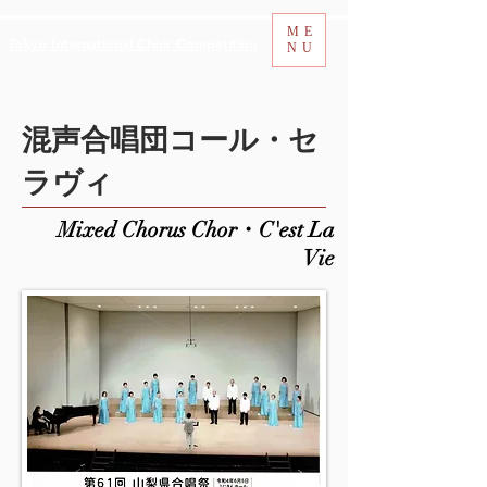
ME
Tokyo International Choir Competition
NU
混声合唱団コール・セ
ラヴィ
Mixed Chorus Chor・C'est La
Vie