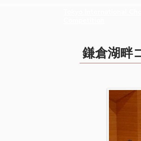
Tokyo International Cho
Competition
鎌倉湖畔