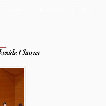
English
2025(History)
More...
eside Chorus