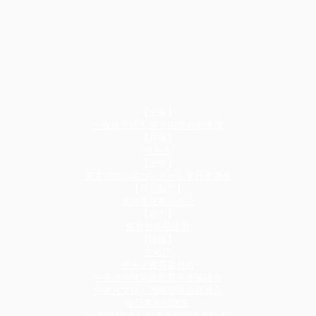
【主催】
一般社団法人 東京国際合唱機構
【共催】​
中央区
【主管】
東京国際合唱コンクール実行委員会
​【特別協力】
東京電化株式会社
​【協力】
東京都合唱連盟
【後援】​
文化庁
中央区教育委員会
中央区地域家庭教育推進協議会
中央区文化・国際交流振興協会
全日本合唱連盟
一般社団法人 日本合唱指揮者協会