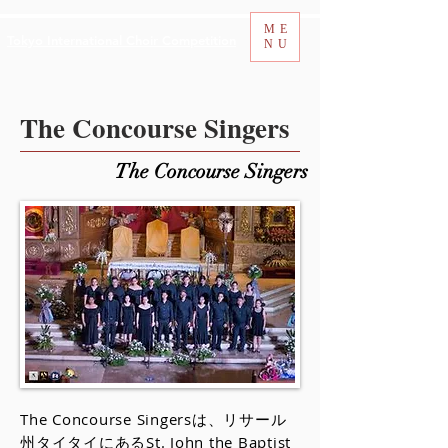
ME
Tokyo International Choir Competition
NU
The Concourse Singers
The Concourse Singers
The Concourse Singersは、リサール
州タイタイにあるSt. John the Baptist