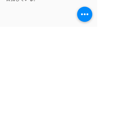
【主催】
一般社団法人 東京国際合唱機構
【共催】​
中央区
【主管】
東京国際合唱コンクール実行委員会
​【特別協力】