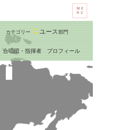
ME
Tokyo International Choir Competition
NU
C
ユース
カテゴリー
部門
​合唱団・指揮者 プロフィール
豊田市少年少女合唱団（日本）
豊
田
市
少
年
少
女
合
唱
団
（日
本）