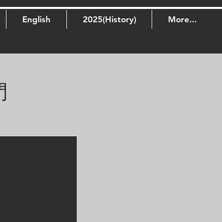
English
2025(History)
More...
門