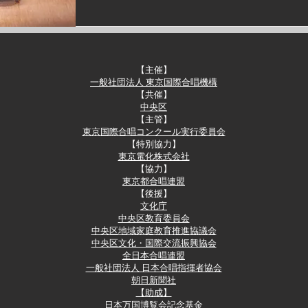
【主催】
一般社団法人 東京国際合唱機構
【共催】​
中央区
【主管】
東京国際合唱コンクール実行委員会
​【特別協力】
東京電化株式会社
​【協力】
東京都合唱連盟
【後援】​
文化庁
中央区教育委員会
中央区地域家庭教育推進協議会
中央区文化・国際交流振興協会
全日本合唱連盟
一般社団法人 日本合唱指揮者協会
​朝日新聞社
【助成】
日本万国博覧会記念基金