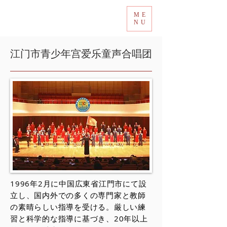
ME
Tokyo International Choir Competition
NU
江门市青少年宫爱乐童声合唱团
1996年2月に中国広東省江門市にて設
立し、国内外での多くの専門家と教師
の素晴らしい指導を受ける。厳しい練
習と科学的な指導に基づき、20年以上