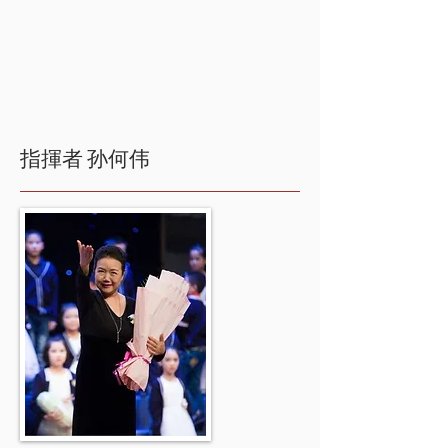
指揮者
孙何伟