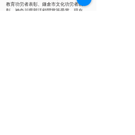
教育功労者表彰、鎌倉市文化功労者表
彰、神奈川県部活顧問賞等受賞。現在、
神奈川県合唱連盟理事、かながわ指揮者
クラブ委員。