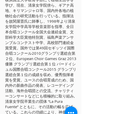
学び、現在、清泉女学院傍ら、ギアナ高
地、キリマンジャロ等、国内外各地の植
物社会の研究活動を行っている。指揮法
を故関屋晋氏に師事し、1998年より清泉
女学院中学高等学校音楽部を指導、全日
本合唱コンクール全国大会連続金賞、文
部科学大臣賞他特別賞、福島声楽アンサ
ンブルコンテスト中学、高校部門連続金
賞受賞。国外では第49回セギッツイ国際
合唱コンクール2010グランプリ選総合第
２位、European Choir Games Graz 2013
優勝 グランプリ選総合第１位 バードイシ
ュル国際合唱コンクール2015 グランプリ
選総合第１位の成績を収め、優秀指揮者
賞を受賞。ユースの合唱育成のため、国
内外の新曲作品の発表、レコーデイング
活動、海外合唱団との交流、チャリティ
ーコンサートなどにも積極的に取り組み,
清泉女学院卒業生の団体 “La Pura
Fuente” とともに、その活動の幅を広げ
ている。これらの功績により、神奈川県