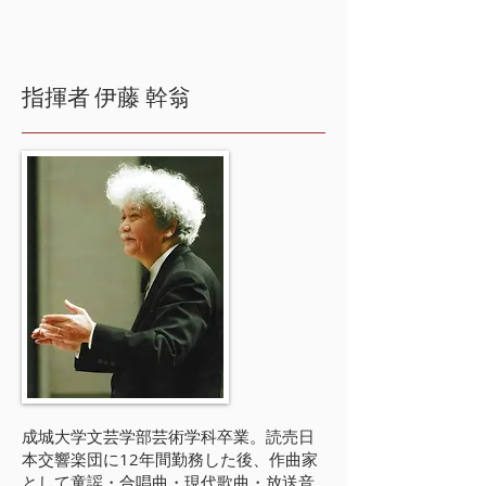
指揮者
伊藤 幹翁
成城大学文芸学部芸術学科卒業。読売日
本交響楽団に12年間勤務した後、作曲家
として童謡・合唱曲・現代歌曲・放送音