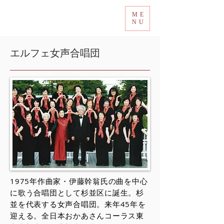
ME
Tokyo International Choir Competition
NU
エルフェ女声合唱団
1975年作曲家・伊藤幹翁氏の曲を中心
に歌う合唱団として杉並区に誕生。杉
並を代表する女声合唱団。来年45年を
迎える。全日本おかあさんコーラス東