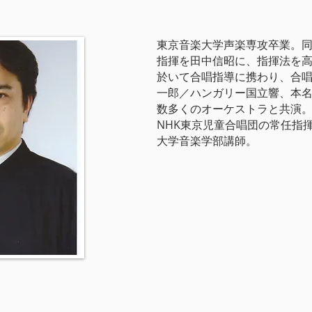
東京音楽大学声楽専攻卒業。同
指揮を田中信昭に、指揮法を高
於いて合唱指導に携わり、合
一郎／ハンガリー国立響、本
数多くのオーケストラと共演。 2
NHK東京児童合唱団の常任指
大学音楽学部講師。