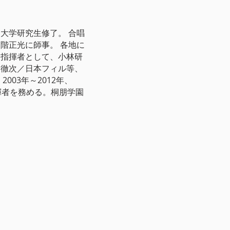
大学研究生修了。 合唱
階正光に師事。 各地に
唱指揮者として、小林研
名徹次／日本フィル等、
003年～2012年、
揮者を務める。桐朋学園