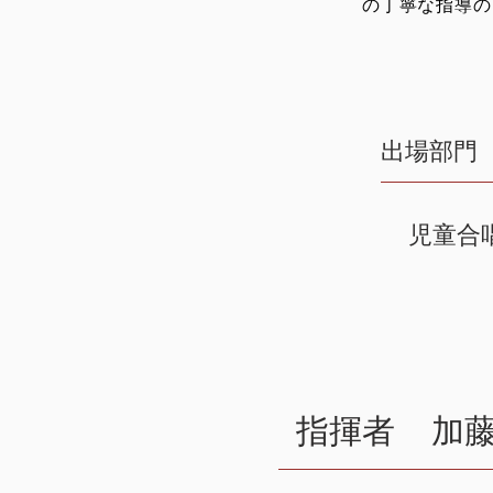
の丁寧な指導の
出場部門
児童合
指揮者
加藤