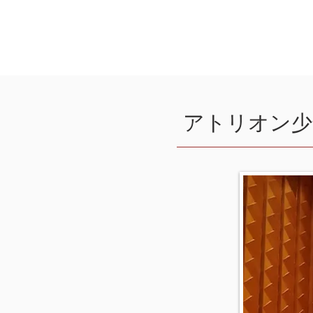
Tokyo International Cho
Competition
アトリオン少