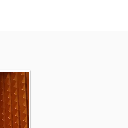
English
2025(History)
More...