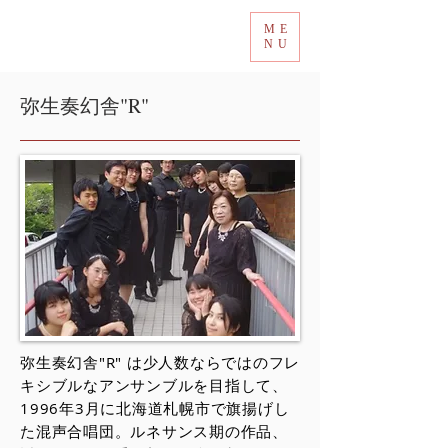
ME
Tokyo International Choir Competition
NU
弥生奏幻舎"R"
弥生奏幻舎"R" は少人数ならではのフレ
キシブルなアンサンブルを目指して、
1996年3月に北海道札幌市で旗揚げし
た混声合唱団。ルネサンス期の作品、