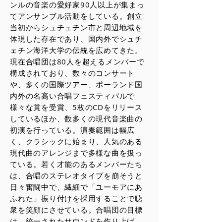
ンルの音楽の愛好家90人以上が集まっ
てアンサンブル活動をしている。創立
当初からシュチェチン市と周辺地域を
体現した存在であり、国内外でシュチ
ェチン海洋大学の伝統を広めてきた。
現在合唱団は80人を超えるメンバーで
構成されており、数々のコンサート
や、多くの国際ツアー、ポーランド国
内外の名高い合唱フェスティバルで
様々な賞を受賞、5枚のCDをリリース
しているほか、数多くの現代音楽曲の
初演を行っている。演奏範囲は幅広
く、クラシックに始まり、人気のある
現代曲のアレンジまで多様な曲を扱っ
ている。若く才能のあるメンバーたち
は、合唱のステレオタイプを崩そうと
日々奮闘中で、繊細で「ユーモアにあ
ふれた」振り付けを採用することで聴
衆を笑顔にさせている。合唱団の目標
は、統一されたサウンドを作り上げ、