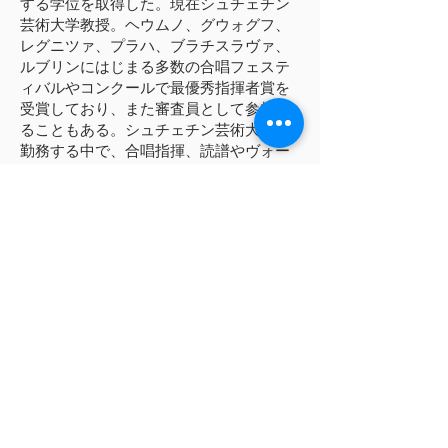
する学位を取得した。現在シュチェチン
芸術大学教授。ヘウムノ、グウォグフ、
レグニツァ、プラハ、ブラチスラヴァ、
ルブリンにはじまる多数の合唱フェステ
ィバルやコンクールで最優秀指揮者賞を
受賞しており、また審査員として参加す
ることもある。シュチェチン芸術大学に
勤務する中で、合唱指揮、読譜やヴォー
カルアンサンブルの指導方法論を教授し
ている。シュチェチン海洋大学合唱団の
提案で始まった、ユニークな「コモンサ
ウンド」プロジェクトの芸術監督をつと
める。