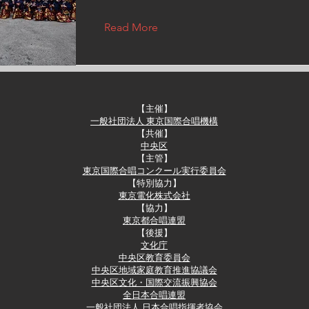
Read More
【主催】
一般社団法人 東京国際合唱機構
【共催】​
中央区
【主管】
東京国際合唱コンクール実行委員会
​【特別協力】
東京電化株式会社
​【協力】
東京都合唱連盟
【後援】​
文化庁
中央区教育委員会
中央区地域家庭教育推進協議会
中央区文化・国際交流振興協会
全日本合唱連盟
一般社団法人 日本合唱指揮者協会