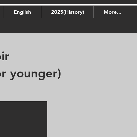
English
2025(History)
More...
hoir
unger)