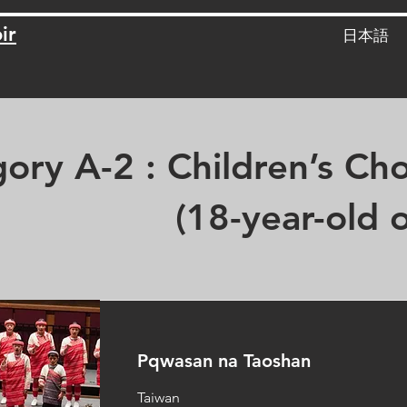
ir
日本語
ory A-2 : Children’s C
ar-old or yo
Pqwasan na Taoshan
Taiwan