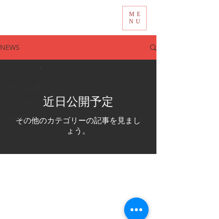
ME
Tokyo International Choir Competition
NU
NEWS
ニュース
全ての記事
近日公開予定
ニュース
NEWS
その他のカテゴリーの記事を見まし
ょう。
ニュース
【主催】
一般社団法人 東京国際合唱機構
【共催】​
中央区
【主管】
東京国際合唱コンクール実行委員会
​【特別協力】
東京電化株式会社